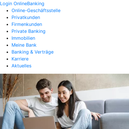
Login OnlineBanking
Online-Geschäftsstelle
Privatkunden
Firmenkunden
Private Banking
Immobilien
Meine Bank
Banking & Verträge
Karriere
Aktuelles