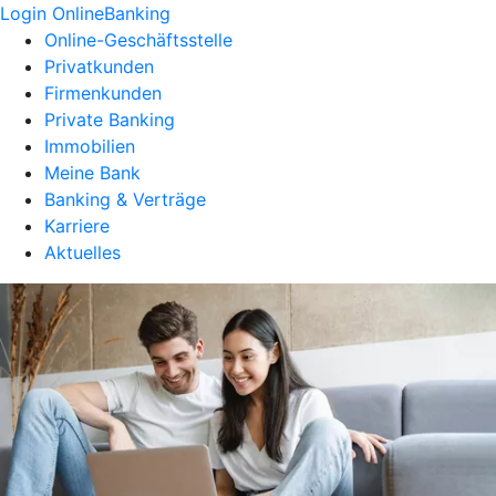
Login OnlineBanking
Online-Geschäftsstelle
Privatkunden
Firmenkunden
Private Banking
Immobilien
Meine Bank
Banking & Verträge
Karriere
Aktuelles