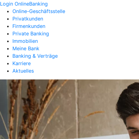
Login OnlineBanking
Online-Geschäftsstelle
Privatkunden
Firmenkunden
Private Banking
Immobilien
Meine Bank
Banking & Verträge
Karriere
Aktuelles