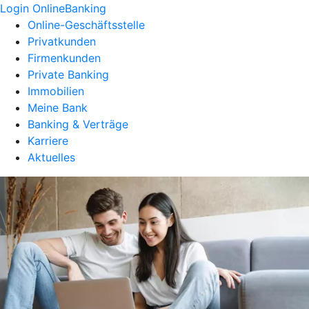
Login OnlineBanking
Online-Geschäftsstelle
Privatkunden
Firmenkunden
Private Banking
Immobilien
Meine Bank
Banking & Verträge
Karriere
Aktuelles