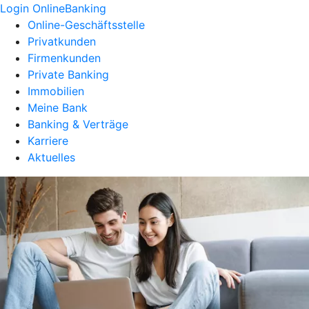
Login OnlineBanking
Online-Geschäftsstelle
Privatkunden
Firmenkunden
Private Banking
Immobilien
Meine Bank
Banking & Verträge
Karriere
Aktuelles