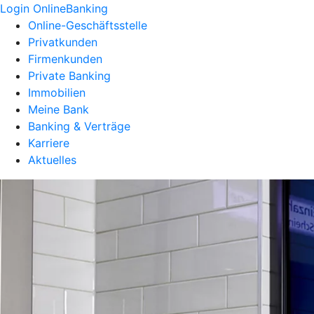
Login OnlineBanking
Online-Geschäftsstelle
Privatkunden
Firmenkunden
Private Banking
Immobilien
Meine Bank
Banking & Verträge
Karriere
Aktuelles