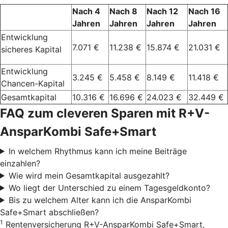
Nach 4
Nach 8
Nach 12
Nach 16
Jahren
Jahren
Jahren
Jahren
Entwicklung
7.071 €
11.238 €
15.874 €
21.031 €
sicheres Kapital
Entwicklung
3.245 €
5.458 €
8.149 €
11.418 €
Chancen-Kapital
Gesamtkapital
10.316 €
16.696 €
24.023 €
32.449 €
FAQ zum cleveren Sparen mit R+V-
AnsparKombi Safe+Smart
In welchem Rhythmus kann ich meine Beiträge
einzahlen?
Wie wird mein Gesamtkapital ausgezahlt?
Wo liegt der Unterschied zu einem Tagesgeldkonto?
Bis zu welchem Alter kann ich die AnsparKombi
Safe+Smart abschließen?
1
Rentenversicherung R+V-AnsparKombi Safe+Smart,