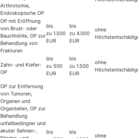
Arthrotomie,
Endoskopische OP
OP mit Eröffnung
bis
bis
von Brust- oder
ohne
zu 1.500
zu 4.000
Bauchhöhle, OP zur
Höchstentschädig
EUR
EUR
Behandlung von
Frakturen
bis
bis
ohne
Zahn- und Kiefer-
zu 500
zu 1.500
Höchstentschädig
OP
EUR
EUR
OP zur Entfernung
von Tumoren,
Organen und
Organteilen, OP zur
Behandlung
unfallbedingter und
akuter Sehnen-,
bis
bis
ohne
Bänder- und